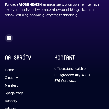
Fundacja AI ONE HEALTH
angażuje się w promowanie integracji
sztucznej inteligencji w opiece zdrowotnej, kładąc akcent na
odpowiedzialną innowację i etyczną technologię.
L
i
n
k
e
d
NA SKRÓTY
KONTAKT
i
n
office@aionehealth.pl
Home
ul. Ogrodowa 48/54, 00-
O nas
876 Warszawa
Manifest
Specjalizacje
Raporty
Wiedza