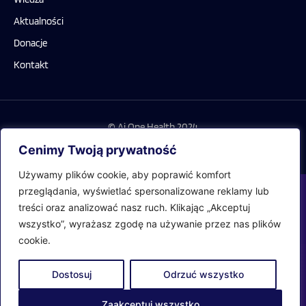
Aktualności
Donacje
Kontakt
© Ai One Health 2024
Realizacja: LiderOnline
Cenimy Twoją prywatność
Używamy plików cookie, aby poprawić komfort
przeglądania, wyświetlać spersonalizowane reklamy lub
treści oraz analizować nasz ruch. Klikając „Akceptuj
wszystko”, wyrażasz zgodę na używanie przez nas plików
cookie.
Dostosuj
Odrzuć wszystko
Zaakceptuj wszystko