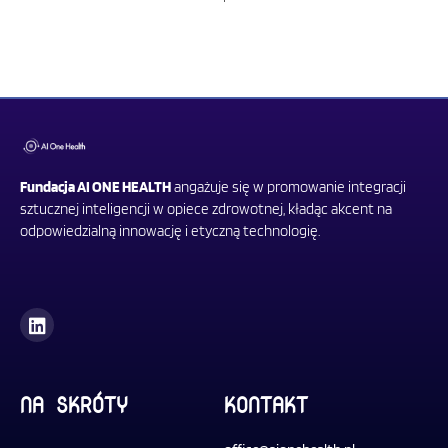
Fundacja AI ONE HEALTH
angażuje się w promowanie integracji
sztucznej inteligencji w opiece zdrowotnej, kładąc akcent na
odpowiedzialną innowację i etyczną technologię.
L
i
n
k
e
d
NA SKRÓTY
KONTAKT
i
n