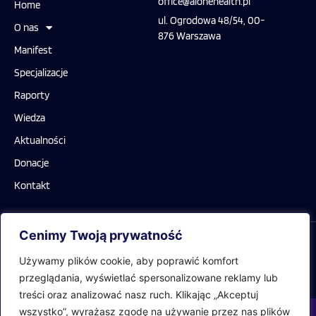
office@aionehealth.pl
Home
ul. Ogrodowa 48/54, 00-
O nas
876 Warszawa
Manifest
Specjalizacje
Raporty
Wiedza
Aktualności
Donacje
Kontakt
Cenimy Twoją prywatność
© Ai One Health 2024
Używamy plików cookie, aby poprawić komfort
Realizacja: LiderOnline
przeglądania, wyświetlać spersonalizowane reklamy lub
treści oraz analizować nasz ruch. Klikając „Akceptuj
wszystko”, wyrażasz zgodę na używanie przez nas plików