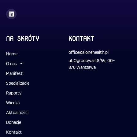
L
i
n
k
e
d
NA SKRÓTY
KONTAKT
i
n
office@aionehealth.pl
Home
ul. Ogrodowa 48/54, 00-
O nas
876 Warszawa
Manifest
Specjalizacje
Raporty
Wiedza
Aktualności
Donacje
Kontakt