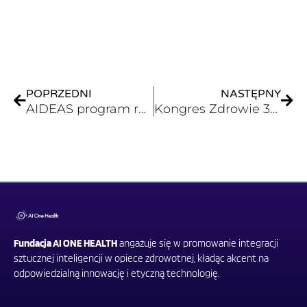
Prev
Nex
POPRZEDNI
NASTĘPNY
AIDEAS program rozwoju z kompetencji sztucznej inteligencji
Kongres Zdrowie 360 – Drugie życie po przeszczepieniu
Fundacja AI ONE HEALTH
angażuje się w promowanie integracji
sztucznej inteligencji w opiece zdrowotnej, kładąc akcent na
odpowiedzialną innowację i etyczną technologię.