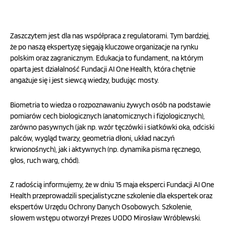
Zaszczytem jest dla nas współpraca z regulatorami. Tym bardziej,
że po naszą ekspertyzę sięgają kluczowe organizacje na rynku
polskim oraz zagranicznym. Edukacja to fundament, na którym
oparta jest działalność Fundacji AI One Health, która chętnie
angażuje się i jest siewcą wiedzy, budując mosty.
Biometria to wiedza o rozpoznawaniu żywych osób na podstawie
pomiarów cech biologicznych (anatomicznych i fizjologicznych),
zarówno pasywnych (jak np. wzór tęczówki i siatkówki oka, odciski
palców, wygląd twarzy, geometria dłoni, układ naczyń
krwionośnych), jak i aktywnych (np. dynamika pisma ręcznego,
głos, ruch warg, chód).
Z radością informujemy, że w dniu 15 maja eksperci Fundacji AI One
Health przeprowadzili specjalistyczne szkolenie dla ekspertek oraz
ekspertów Urzędu Ochrony Danych Osobowych. Szkolenie,
słowem wstępu otworzył Prezes UODO Mirosław Wróblewski.